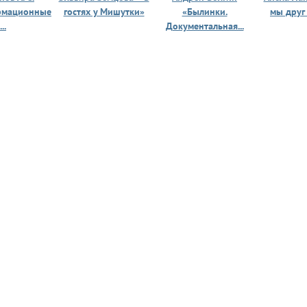
рмационные
гостях у Мишутки»
«Былинки.
мы друг
...
Документальная...