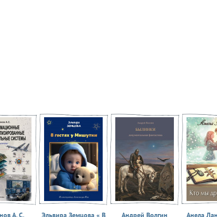
ов А. С.
Эльвира Земцова « В
Андрей Волгин
Анела Ла