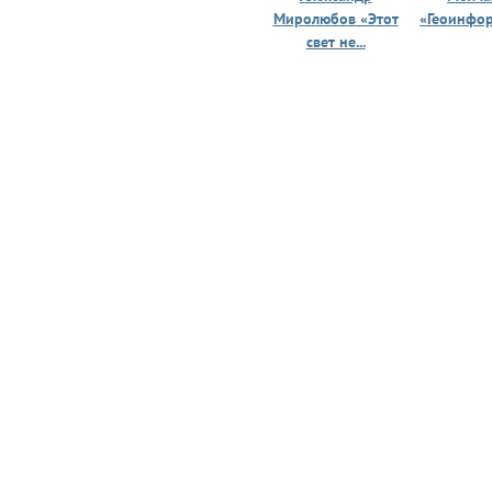
Миролюбов «Этот
«Геоинфо
свет не...