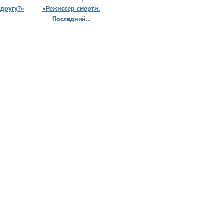
 другу?»
«Режиссер смерти.
«Призрак 
Последний...
юности