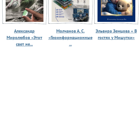
Александр
Молчанов А. С.
Эльвира Земцова « В
Миролюбов «Этот
«Геоинформационные
гостях у Мишутки»
свет не...
...