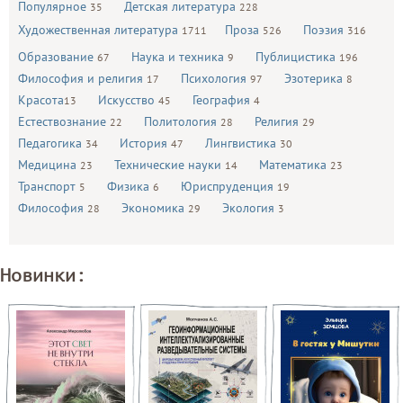
Популярное
Детская литература
35
228
Художественная литература
Проза
Поэзия
1711
526
316
Образование
Наука и техника
Публицистика
67
9
196
Философия и религия
Психология
Эзотерика
17
97
8
Красота
Искусство
География
13
45
4
Естествознание
Политология
Религия
22
28
29
Педагогика
История
Лингвистика
34
47
30
Медицина
Технические науки
Математика
23
14
23
Транспорт
Физика
Юриспруденция
5
6
19
Философия
Экономика
Экология
28
29
3
Новинки: