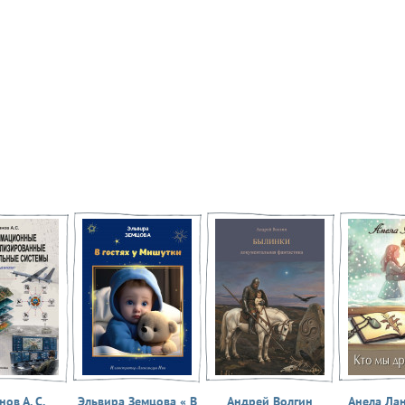
ов А. С.
Эльвира Земцова « В
Андрей Волгин
Анела Ла