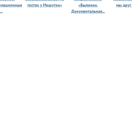
рмационные
гостях у Мишутки»
«Былинки.
мы друг
...
Документальная...