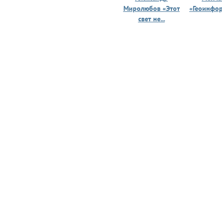
Миролюбов «Этот
«Геоинфо
свет не...