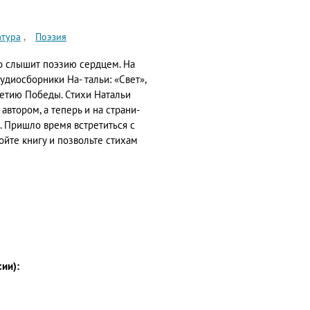
атура
Поэзия
то слышит поэзию сердцем. На
диосборники На- тальи: «Свет»,
летию Победы. Стихи Натальи
автором, а теперь и на страни-
. Пришло время встретиться с
ойте книгу и позвольте стихам
сии):