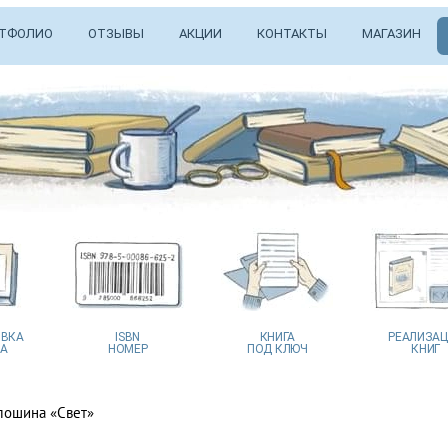
ТФОЛИО
ОТЗЫВЫ
АКЦИИ
КОНТАКТЫ
МАГАЗИН
ВКА
ISBN
КНИГА
РЕАЛИЗА
А
НОМЕР
ПОД КЛЮЧ
КНИГ
лошина «Свет»