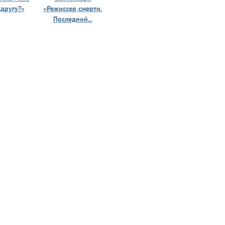
 другу?»
«Режиссер смерти.
«Призрак 
Последний...
юности