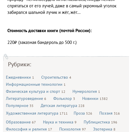
спрятаться от его лучей, даже в самый укромный уголок
забирался шальной лучик и жёг, жёг...
Стоимость доставки книги (почтой России):
220₽ (заказная бандероль до 500 г.)
Рубрики:
Ежедневники
Строительство
1
4
Информационные технологии
1
Физическая культура и спорт
Нумерология
12
1
Литературоведение
Фольклор
Новинки
6
3
1382
Популярное
Детская литература
35
228
Художественная литература
Проза
Поэзия
1711
526
316
Образование
Наука и техника
Публицистика
67
9
196
Философия и религия
Психология
Эзотерика
17
97
8