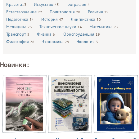
Красота
Искусство
География
13
45
4
Естествознание
Политология
Религия
22
28
29
Педагогика
История
Лингвистика
34
47
30
Медицина
Технические науки
Математика
23
14
23
Транспорт
Физика
Юриспруденция
5
6
19
Философия
Экономика
Экология
28
29
3
Новинки: