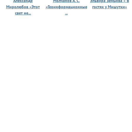
Александр
Молчанов А. С.
Эльвира Земцова « В
Миролюбов «Этот
«Геоинформационные
гостях у Мишутки»
свет не...
...