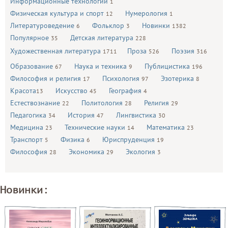
Информационные технологии
1
Физическая культура и спорт
Нумерология
12
1
Литературоведение
Фольклор
Новинки
6
3
1382
Популярное
Детская литература
35
228
Художественная литература
Проза
Поэзия
1711
526
316
Образование
Наука и техника
Публицистика
67
9
196
Философия и религия
Психология
Эзотерика
17
97
8
Красота
Искусство
География
13
45
4
Естествознание
Политология
Религия
22
28
29
Педагогика
История
Лингвистика
34
47
30
Медицина
Технические науки
Математика
23
14
23
Транспорт
Физика
Юриспруденция
5
6
19
Философия
Экономика
Экология
28
29
3
Новинки: