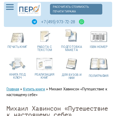
РАССЧИТАТЬ СТОИМОСТЬ
ПЕЧАТИ ТИРАЖА
+7 (495) 973-72-28
ПЕЧАТЬ
КНИГ
РАБОТА
С
ПОДГОТОВКА
ISBN
НОМЕР
ТЕКСТОМ
МАКЕТА
КНИГА
ПОД
РЕАЛИЗАЦИЯ
ДЛЯ ВУЗОВ
И
ПОЛИГРАФИЯ
КЛЮЧ
КНИГ
НИИ
Главная
»
Купить книги
»
Михаил Хавинсон «Путешествие к
настоящему себе»
Михаил Хавинсон «Путешествие
к настоящему себе»