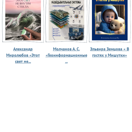
Александр
Молчанов А. С.
Эльвира Земцова « В
Миролюбов «Этот
«Геоинформационные
гостях у Мишутки»
свет не...
...