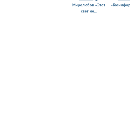
Миролюбов «Этот
«Геоинфо
свет не...