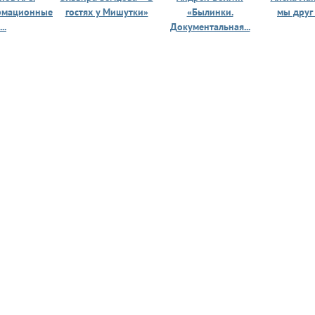
рмационные
гостях у Мишутки»
«Былинки.
мы друг
...
Документальная...