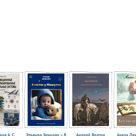
ов А. С.
Эльвира Земцова « В
Андрей Волгин
Анела Ла