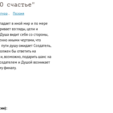
О счастье"
атура
Поэзия
опадает в иной мир и по мере
ивает взгляды, цели и
 Душа видит себя со стороны,
енно иными чертами, что
 пути душу ожидает Создатель,
должен бы ответить на
и, возможно, подарить шанс на
Создателем и Душой возникает
му финалу.
сии):