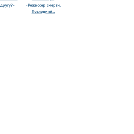
 другу?»
«Режиссер смерти.
«Призрак 
Последний...
юности