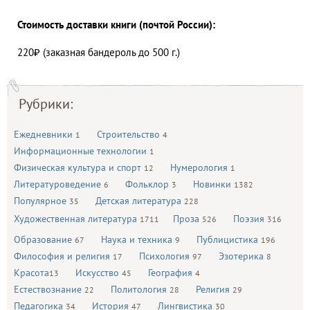
Стоимость доставки книги (почтой России):
220₽ (заказная бандероль до 500 г.)
Рубрики:
Ежедневники
Строительство
1
4
Информационные технологии
1
Физическая культура и спорт
Нумерология
12
1
Литературоведение
Фольклор
Новинки
6
3
1382
Популярное
Детская литература
35
228
Художественная литература
Проза
Поэзия
1711
526
316
Образование
Наука и техника
Публицистика
67
9
196
Философия и религия
Психология
Эзотерика
17
97
8
Красота
Искусство
География
13
45
4
Естествознание
Политология
Религия
22
28
29
Педагогика
История
Лингвистика
34
47
30