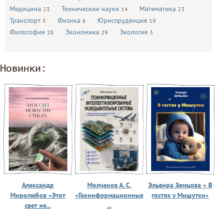
Медицина
Технические науки
Математика
23
14
23
Транспорт
Физика
Юриспруденция
5
6
19
Философия
Экономика
Экология
28
29
3
Новинки:
Александр
Молчанов А. С.
Эльвира Земцова « В
Миролюбов «Этот
«Геоинформационные
гостях у Мишутки»
свет не...
...