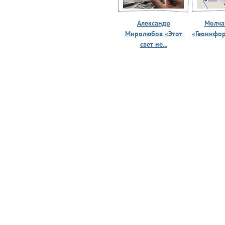
Александр
Молчан
Миролюбов «Этот
«Геоинфо
свет не...