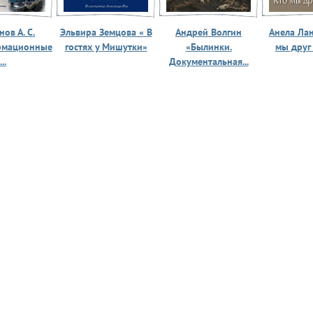
ов А. С.
Эльвира Земцова « В
Андрей Волгин
Анела Ла
рмационные
гостях у Мишутки»
«Былинки.
мы друг
...
Документальная...