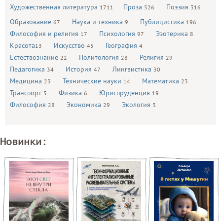
Художественная литература
Проза
Поэзия
1711
526
316
Образование
Наука и техника
Публицистика
67
9
196
Философия и религия
Психология
Эзотерика
17
97
8
Красота
Искусство
География
13
45
4
Естествознание
Политология
Религия
22
28
29
Педагогика
История
Лингвистика
34
47
30
Медицина
Технические науки
Математика
23
14
23
Транспорт
Физика
Юриспруденция
5
6
19
Философия
Экономика
Экология
28
29
3
Новинки: