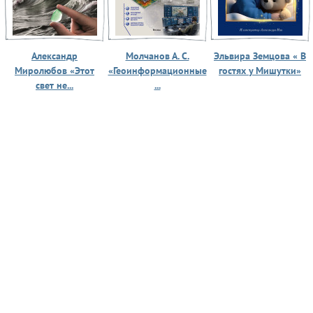
Александр
Молчанов А. С.
Эльвира Земцова « В
Миролюбов «Этот
«Геоинформационные
гостях у Мишутки»
свет не...
...