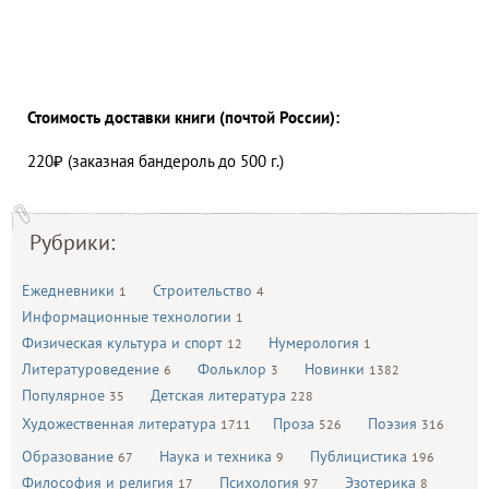
Стоимость доставки книги (почтой России):
220₽ (заказная бандероль до 500 г.)
Рубрики:
Ежедневники
Строительство
1
4
Информационные технологии
1
Физическая культура и спорт
Нумерология
12
1
Литературоведение
Фольклор
Новинки
6
3
1382
Популярное
Детская литература
35
228
Художественная литература
Проза
Поэзия
1711
526
316
Образование
Наука и техника
Публицистика
67
9
196
Философия и религия
Психология
Эзотерика
17
97
8