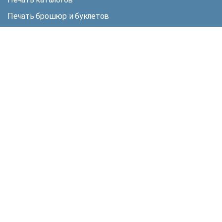
Печать брошюр и буклетов
ОБ ИЗДАТЕЛЬСТВЕ
Наши преимущества
Наше портфолио
Отзывы о нас
Наш интернет-магазин
Гарантии
Наши контакты
ПОЛЕЗНАЯ ИНФОРМАЦИЯ
Акции и скидки
Рассчитать стоимость
Доставка
Оплата
Наш блог
+7 (495) 973-72-28
+7 (495) 665-34-36