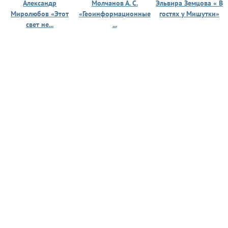
Александр
Молчанов А. С.
Эльвира Земцова « В
Миролюбов «Этот
«Геоинформационные
гостях у Мишутки»
свет не...
...