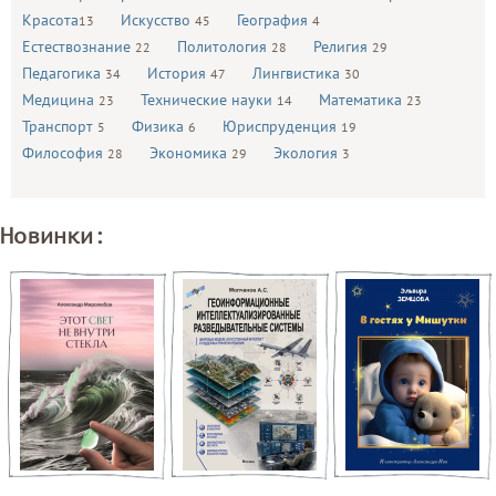
Красота
Искусство
География
13
45
4
Естествознание
Политология
Религия
22
28
29
Педагогика
История
Лингвистика
34
47
30
Медицина
Технические науки
Математика
23
14
23
Транспорт
Физика
Юриспруденция
5
6
19
Философия
Экономика
Экология
28
29
3
Новинки: