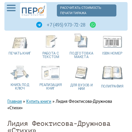
РАССЧИТАТЬ СТОИМОСТЬ
ПЕЧАТИ ТИРАЖА
+7 (495) 973-72-28
ПЕЧАТЬ
КНИГ
РАБОТА
С
ПОДГОТОВКА
ISBN
НОМЕР
ТЕКСТОМ
МАКЕТА
КНИГА
ПОД
РЕАЛИЗАЦИЯ
ДЛЯ ВУЗОВ
И
ПОЛИГРАФИЯ
КЛЮЧ
КНИГ
НИИ
Главная
»
Купить книги
»
Лидия Феоктисова-Дружнова
«Стихи»
Лидия Феоктисова-Дружнова
«Стихи»