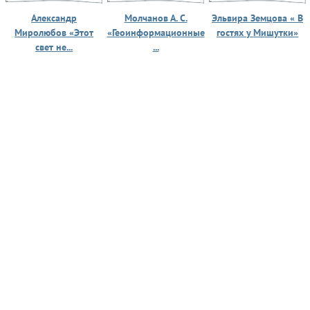
Александр
Молчанов А. С.
Эльвира Земцова « В
Миролюбов «Этот
«Геоинформационные
гостях у Мишутки»
свет не...
...