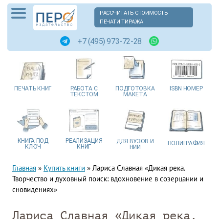
РАССЧИТАТЬ СТОИМОСТЬ
ПЕЧАТИ ТИРАЖА
+7 (495) 973-72-28
ПЕЧАТЬ
КНИГ
РАБОТА
С
ПОДГОТОВКА
ISBN
НОМЕР
ТЕКСТОМ
МАКЕТА
КНИГА
ПОД
РЕАЛИЗАЦИЯ
ДЛЯ ВУЗОВ
И
ПОЛИГРАФИЯ
КЛЮЧ
КНИГ
НИИ
Главная
»
Купить книги
»
Лариса Славная «Дикая река.
Творчество и духовный поиск: вдохновение в созерцании и
сновидениях»
Лариса Славная «Дикая река.