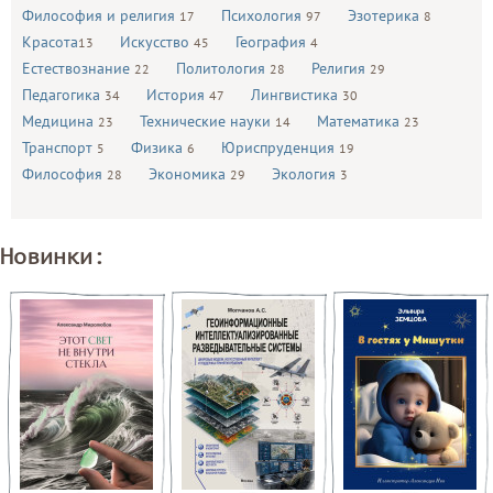
Философия и религия
Психология
Эзотерика
17
97
8
Красота
Искусство
География
13
45
4
Естествознание
Политология
Религия
22
28
29
Педагогика
История
Лингвистика
34
47
30
Медицина
Технические науки
Математика
23
14
23
Транспорт
Физика
Юриспруденция
5
6
19
Философия
Экономика
Экология
28
29
3
Новинки: