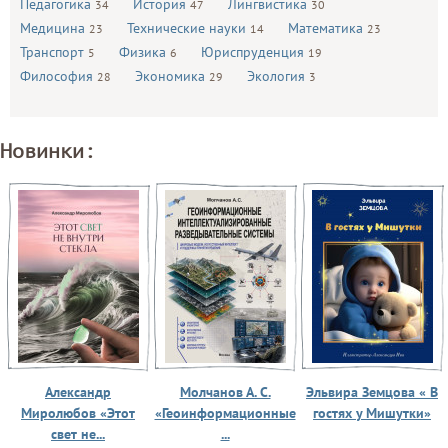
Педагогика
История
Лингвистика
34
47
30
Медицина
Технические науки
Математика
23
14
23
Транспорт
Физика
Юриспруденция
5
6
19
Философия
Экономика
Экология
28
29
3
Новинки:
Александр
Молчанов А. С.
Эльвира Земцова « В
Миролюбов «Этот
«Геоинформационные
гостях у Мишутки»
свет не...
...