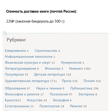
Стоимость доставки книги (почтой России):
220₽ (заказная бандероль до 500 г.)
Рубрики:
Ежедневники
Строительство
1
4
Информационные технологии
1
Физическая культура и спорт
Нумерология
12
1
Литературоведение
Фольклор
Новинки
6
3
1382
Популярное
Детская литература
35
228
Художественная литература
Проза
Поэзия
1711
526
316
Образование
Наука и техника
Публицистика
67
9
196
Философия и религия
Психология
Эзотерика
17
97
8
Красота
Искусство
География
13
45
4
Естествознание
Политология
Религия
22
28
29