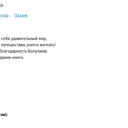
»
атура
Поэзия
я себя удивительный мир,
 путешествия, учится мечтать!
благодарность Колупаеву
дании книги.
сии):