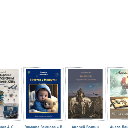
ов А. С.
Эльвира Земцова « В
Андрей Волгин
Анела Ла