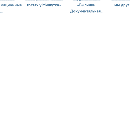
рмационные
гостях у Мишутки»
«Былинки.
мы друг
...
Документальная...