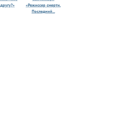
 другу?»
«Режиссер смерти.
«Призрак 
Последний...
юности