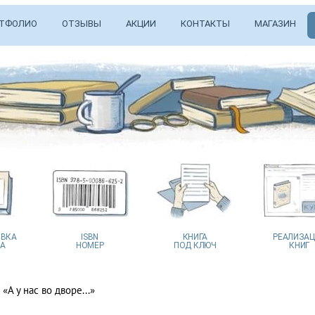
ТФОЛИО
ОТЗЫВЫ
АКЦИИ
КОНТАКТЫ
МАГАЗИН
ВКА
ISBN
КНИГА
РЕАЛИЗА
А
НОМЕР
ПОД КЛЮЧ
КНИГ
 «А у нас во дворе...»