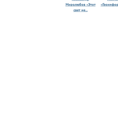
Миролюбов «Этот
«Геоинфо
свет не...