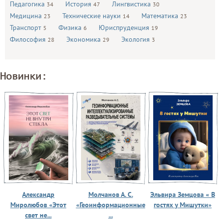
Педагогика
История
Лингвистика
34
47
30
Медицина
Технические науки
Математика
23
14
23
Транспорт
Физика
Юриспруденция
5
6
19
Философия
Экономика
Экология
28
29
3
Новинки:
Александр
Молчанов А. С.
Эльвира Земцова « В
Миролюбов «Этот
«Геоинформационные
гостях у Мишутки»
свет не...
...