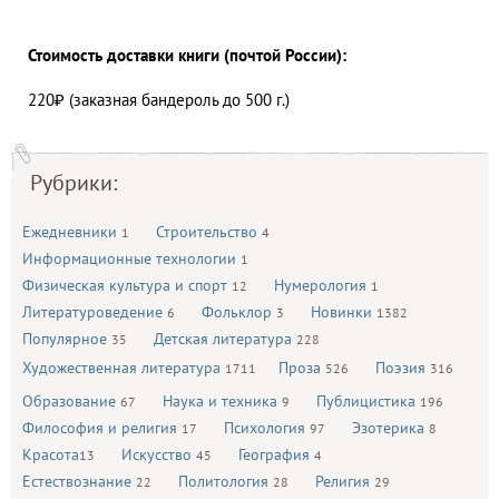
Стоимость доставки книги (почтой России):
220₽ (заказная бандероль до 500 г.)
Рубрики:
Ежедневники
Строительство
1
4
Информационные технологии
1
Физическая культура и спорт
Нумерология
12
1
Литературоведение
Фольклор
Новинки
6
3
1382
Популярное
Детская литература
35
228
Художественная литература
Проза
Поэзия
1711
526
316
Образование
Наука и техника
Публицистика
67
9
196
Философия и религия
Психология
Эзотерика
17
97
8
Красота
Искусство
География
13
45
4
Естествознание
Политология
Религия
22
28
29