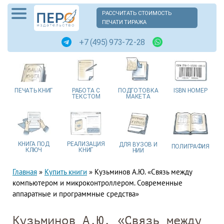
РАССЧИТАТЬ СТОИМОСТЬ
ПЕЧАТИ ТИРАЖА
+7 (495) 973-72-28
ПЕЧАТЬ
КНИГ
РАБОТА
С
ПОДГОТОВКА
ISBN
НОМЕР
ТЕКСТОМ
МАКЕТА
КНИГА
ПОД
РЕАЛИЗАЦИЯ
ДЛЯ ВУЗОВ
И
ПОЛИГРАФИЯ
КЛЮЧ
КНИГ
НИИ
Главная
»
Купить книги
»
Кузьминов А.Ю. «Связь между
компьютером и микроконтроллером. Современные
аппаратные и программные средства»
Кузьминов А.Ю. «Связь между