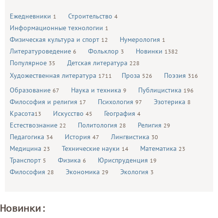
Ежедневники
Строительство
1
4
Информационные технологии
1
Физическая культура и спорт
Нумерология
12
1
Литературоведение
Фольклор
Новинки
6
3
1382
Популярное
Детская литература
35
228
Художественная литература
Проза
Поэзия
1711
526
316
Образование
Наука и техника
Публицистика
67
9
196
Философия и религия
Психология
Эзотерика
17
97
8
Красота
Искусство
География
13
45
4
Естествознание
Политология
Религия
22
28
29
Педагогика
История
Лингвистика
34
47
30
Медицина
Технические науки
Математика
23
14
23
Транспорт
Физика
Юриспруденция
5
6
19
Философия
Экономика
Экология
28
29
3
Новинки: