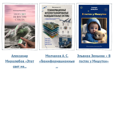
Александр
Молчанов А. С.
Эльвира Земцова « В
Миролюбов «Этот
«Геоинформационные
гостях у Мишутки»
свет не...
...