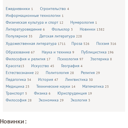
Ежедневники
Строительство
1
4
Информационные технологии
1
Физическая культура и спорт
Нумерология
12
1
Литературоведение
Фольклор
Новинки
6
3
1382
Популярное
Детская литература
35
228
Художественная литература
Проза
Поэзия
1711
526
316
Образование
Наука и техника
Публицистика
67
9
196
Философия и религия
Психология
Эзотерика
17
97
8
Красота
Искусство
География
13
45
4
Естествознание
Политология
Религия
22
28
29
Педагогика
История
Лингвистика
34
47
30
Медицина
Технические науки
Математика
23
14
23
Транспорт
Физика
Юриспруденция
5
6
19
Философия
Экономика
Экология
28
29
3
Новинки: