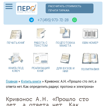
РАССЧИТАТЬ СТОИМОСТЬ
ПЕЧАТИ ТИРАЖА
+7 (495) 973-72-28
ПЕЧАТЬ
КНИГ
РАБОТА
С
ПОДГОТОВКА
ISBN
НОМЕР
ТЕКСТОМ
МАКЕТА
КНИГА
ПОД
РЕАЛИЗАЦИЯ
ДЛЯ ВУЗОВ
И
ПОЛИГРАФИЯ
КЛЮЧ
КНИГ
НИИ
Главная
»
Купить книги
»
Кривонос А.Н. «Прошло сто лет, а
ответа нет. Как определить радиус протона и электрона»
Кривонос А.Н. «Прошло сто
лет, а ответа нет. Как