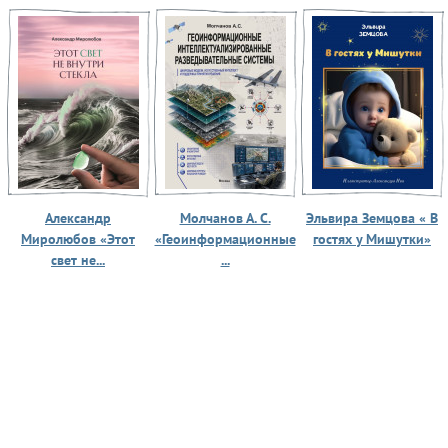
Александр
Молчанов А. С.
Эльвира Земцова « В
Миролюбов «Этот
«Геоинформационные
гостях у Мишутки»
свет не...
...