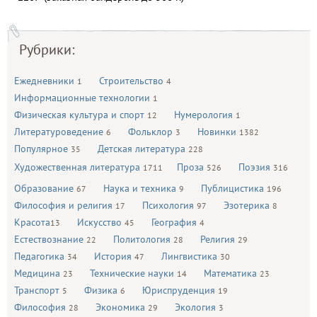
Рубрики:
Ежедневники
Строительство
1
4
Информационные технологии
1
Физическая культура и спорт
Нумерология
12
1
Литературоведение
Фольклор
Новинки
6
3
1382
Популярное
Детская литература
35
228
Художественная литература
Проза
Поэзия
1711
526
316
Образование
Наука и техника
Публицистика
67
9
196
Философия и религия
Психология
Эзотерика
17
97
8
Красота
Искусство
География
13
45
4
Естествознание
Политология
Религия
22
28
29
Педагогика
История
Лингвистика
34
47
30
Медицина
Технические науки
Математика
23
14
23
Транспорт
Физика
Юриспруденция
5
6
19
Философия
Экономика
Экология
28
29
3