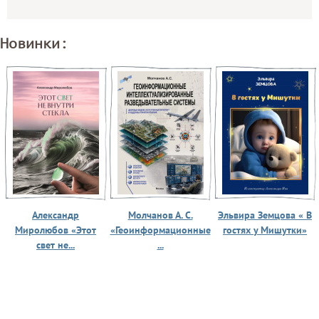
Новинки:
Александр
Молчанов А. С.
Эльвира Земцова « В
Миролюбов «Этот
«Геоинформационные
гостях у Мишутки»
свет не...
...