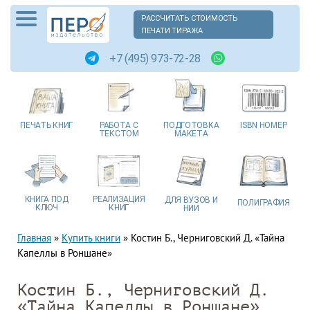
РАССЧИТАТЬ СТОИМОСТЬ
ПЕЧАТИ ТИРАЖА
+7 (495) 973-72-28
ПЕЧАТЬ
КНИГ
РАБОТА
С
ПОДГОТОВКА
ISBN
НОМЕР
ТЕКСТОМ
МАКЕТА
КНИГА
ПОД
РЕАЛИЗАЦИЯ
ДЛЯ ВУЗОВ
И
ПОЛИГРАФИЯ
КЛЮЧ
КНИГ
НИИ
Главная
»
Купить книги
»
Костин Б., Черниговский Д. «Тайна
Капеллы в Роншане»
Костин Б., Черниговский Д.
«Тайна Капеллы в Роншане»