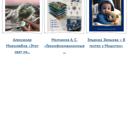
Александр
Молчанов А. С.
Эльвира Земцова « В
Миролюбов «Этот
«Геоинформационные
гостях у Мишутки»
свет не...
...