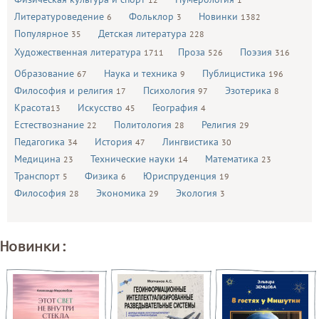
Литературоведение
Фольклор
Новинки
6
3
1382
Популярное
Детская литература
35
228
Художественная литература
Проза
Поэзия
1711
526
316
Образование
Наука и техника
Публицистика
67
9
196
Философия и религия
Психология
Эзотерика
17
97
8
Красота
Искусство
География
13
45
4
Естествознание
Политология
Религия
22
28
29
Педагогика
История
Лингвистика
34
47
30
Медицина
Технические науки
Математика
23
14
23
Транспорт
Физика
Юриспруденция
5
6
19
Философия
Экономика
Экология
28
29
3
Новинки: