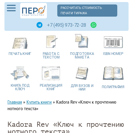
РАССЧИТАТЬ СТОИМОСТЬ
ПЕЧАТИ ТИРАЖА
+7 (495) 973-72-28
ПЕЧАТЬ
КНИГ
РАБОТА
С
ПОДГОТОВКА
ISBN
НОМЕР
ТЕКСТОМ
МАКЕТА
КНИГА
ПОД
РЕАЛИЗАЦИЯ
ДЛЯ ВУЗОВ
И
ПОЛИГРАФИЯ
КЛЮЧ
КНИГ
НИИ
Главная
»
Купить книги
»
Kadora Rev «Ключ к прочтению
нотного текста»
Kadora Rev «Ключ к прочтению
нотного текста»