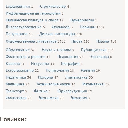
Ежедневники
Строительство
1
4
Информационные технологии
1
Физическая культура и спорт
Нумерология
12
1
Литературоведение
Фольклор
Новинки
6
3
1382
Популярное
Детская литература
35
228
Художественная литература
Проза
Поэзия
1711
526
316
Образование
Наука и техника
Публицистика
67
9
196
Философия и религия
Психология
Эзотерика
17
97
8
Красота
Искусство
География
13
45
4
Естествознание
Политология
Религия
22
28
29
Педагогика
История
Лингвистика
34
47
30
Медицина
Технические науки
Математика
23
14
23
Транспорт
Физика
Юриспруденция
5
6
19
Философия
Экономика
Экология
28
29
3
Новинки: