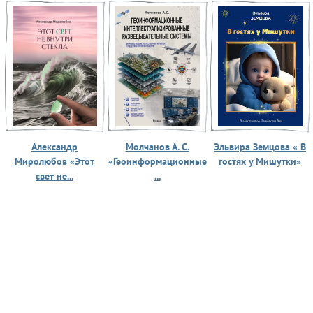
Александр
Молчанов А. С.
Эльвира Земцова « В
Миролюбов «Этот
«Геоинформационные
гостях у Мишутки»
свет не...
...