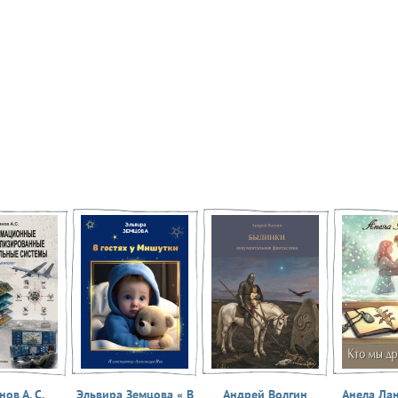
ов А. С.
Эльвира Земцова « В
Андрей Волгин
Анела Ла