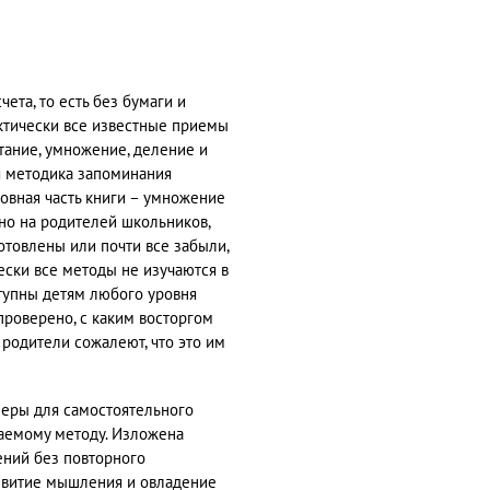
ета, то есть без бумаги и
ктически все известные приемы
тание, умножение, деление и
я методика запоминания
овная часть книги – умножение
но на родителей школьников,
отовлены или почти все забыли,
ески все методы не изучаются в
тупны детям любого уровня
проверено, с каким восторгом
 родители сожалеют, что это им
меры для самостоятельного
аемому методу. Изложена
ений без повторного
азвитие мышления и овладение