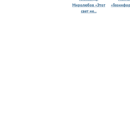
Миролюбов «Этот
«Геоинфо
свет не...