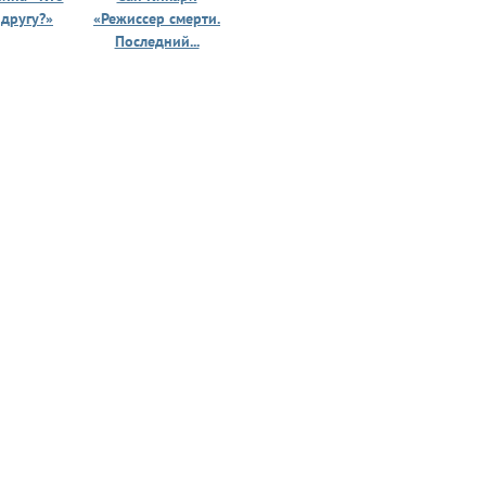
 другу?»
«Режиссер смерти.
«Призрак 
Последний...
юности