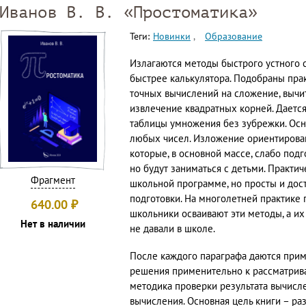
Иванов В. В. «Простоматика»
Теги:
Новинки
Образование
Излагаются методы быстрого устного сч
быстрее калькулятора. Подобраны пра
точных вычислений на сложение, вычи
извлечение квадратных корней. Даетс
таблицы умножения без зубрежки. Осн
любых чисел. Изложение ориентирова
которые, в основной массе, слабо подг
но будут заниматься с детьми. Практич
Фрагмент
школьной программе, но просты и дос
подготовки. На многолетней практике 
640.00
₽
школьники осваивают эти методы, а их
Нет в наличии
не давали в школе.
После каждого параграфа даются при
решения применительно к рассматрив
методика проверки результата вычисл
вычисления. Основная цель книги – р