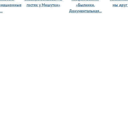
рмационные
гостях у Мишутки»
«Былинки.
мы друг
...
Документальная...