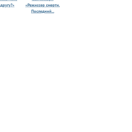
 другу?»
«Режиссер смерти.
«Призрак 
Последний...
юности