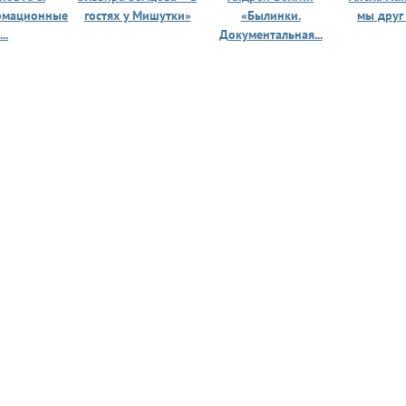
рмационные
гостях у Мишутки»
«Былинки.
мы друг
...
Документальная...