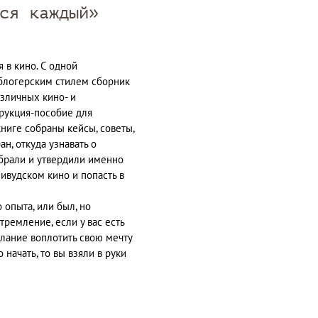
ся каждый»
я в кино. С одной
блогерским стилем сборник
зличных кино- и
трукция-пособие для
книге собраны кейсы, советы,
ан, откуда узнавать о
ыбрали и утвердили именно
ливудском кино и попасть в
 опыта, или был, но
ремление, если у вас есть
лание воплотить свою мечту
о начать, то вы взяли в руки