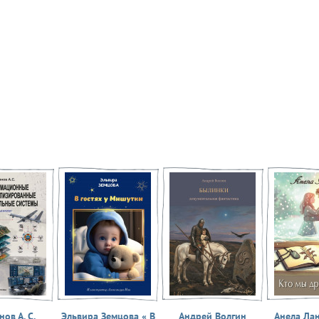
ов А. С.
Эльвира Земцова « В
Андрей Волгин
Анела Ла