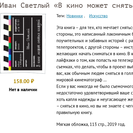
Иван Светлый «В кино может снять
Теги:
Новинки
Искусство
Эта книга – для тех, кто мечтает снятьс
стороны, это написанный лаконичным 
поучительных и забавных историй с ра
телепроектов, с другой стороны – инс
желающих начать сниматься в кино. В 
лайфхаки о том, как попасть на телеэкр
съемках, что делать, чтобы в проект в
вас, как обычным людям сняться в гол
мировой кинематограф …
158.00
₽
Если у вас никогда не было съемочного
Нет в наличии
недостаточно удовлетворивший ваше ст
хоть капля надежды и неугасающее же
– сняться в кино, но вы не знаете с чег
правильную книгу.
Мягкая обложка, 113 стр., 2019 год.