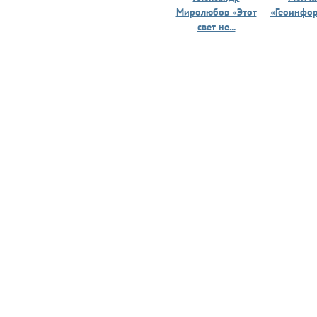
Миролюбов «Этот
«Геоинфо
свет не...