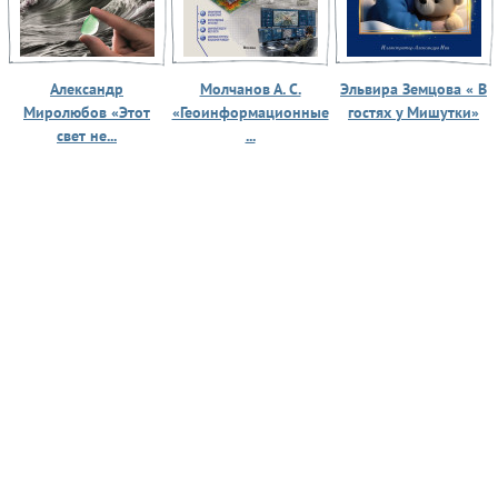
Александр
Молчанов А. С.
Эльвира Земцова « В
Миролюбов «Этот
«Геоинформационные
гостях у Мишутки»
свет не...
...