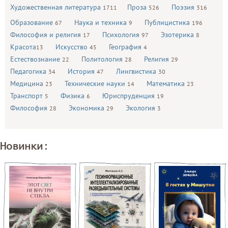
Художественная литература
Проза
Поэзия
1711
526
316
Образование
Наука и техника
Публицистика
67
9
196
Философия и религия
Психология
Эзотерика
17
97
8
Красота
Искусство
География
13
45
4
Естествознание
Политология
Религия
22
28
29
Педагогика
История
Лингвистика
34
47
30
Медицина
Технические науки
Математика
23
14
23
Транспорт
Физика
Юриспруденция
5
6
19
Философия
Экономика
Экология
28
29
3
Новинки: