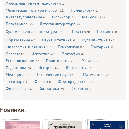
Информационные технологии
1
Физическая культура и спорт
Нумерология
12
1
Литературоведение
Фольклор
Новинки
6
3
1382
Популярное
Детская литература
35
228
Художественная литература
Проза
Поэзия
1711
526
316
Образование
Наука и техника
Публицистика
67
9
196
Философия и религия
Психология
Эзотерика
17
97
8
Красота
Искусство
География
13
45
4
Естествознание
Политология
Религия
22
28
29
Педагогика
История
Лингвистика
34
47
30
Медицина
Технические науки
Математика
23
14
23
Транспорт
Физика
Юриспруденция
5
6
19
Философия
Экономика
Экология
28
29
3
Новинки: