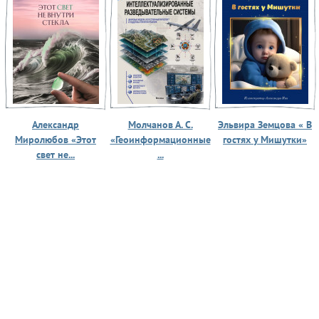
Александр
Молчанов А. С.
Эльвира Земцова « В
Миролюбов «Этот
«Геоинформационные
гостях у Мишутки»
свет не...
...