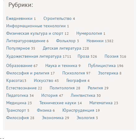
Рубрики:
Ежедневники
Строительство
1
4
Информационные технологии
1
Физическая культура и спорт
Нумерология
12
1
Литературоведение
Фольклор
Новинки
6
3
1382
Популярное
Детская литература
35
228
Художественная литература
Проза
Поэзия
1711
526
316
Образование
Наука и техника
Публицистика
67
9
196
Философия и религия
Психология
Эзотерика
17
97
8
Красота
Искусство
География
13
45
4
Естествознание
Политология
Религия
22
28
29
Педагогика
История
Лингвистика
34
47
30
Медицина
Технические науки
Математика
23
14
23
Транспорт
Физика
Юриспруденция
5
6
19
Философия
Экономика
Экология
28
29
3