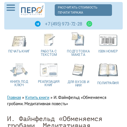
РАССЧИТАТЬ СТОИМОСТЬ
ПЕЧАТИ ТИРАЖА
+7 (495) 973-72-28
ПЕЧАТЬ
КНИГ
РАБОТА
С
ПОДГОТОВКА
ISBN
НОМЕР
ТЕКСТОМ
МАКЕТА
КНИГА
ПОД
РЕАЛИЗАЦИЯ
ДЛЯ ВУЗОВ
И
ПОЛИГРАФИЯ
КЛЮЧ
КНИГ
НИИ
Главная
»
Купить книги
»
И. Файнфельд «Обменяемся
гробами. Медитативная повесть»
И. Файнфельд «Обменяемся
гробами. Медитативная