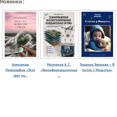
Новинки:
Александр
Молчанов А. С.
Эльвира Земцова « В
Миролюбов «Этот
«Геоинформационные
гостях у Мишутки»
свет не...
...