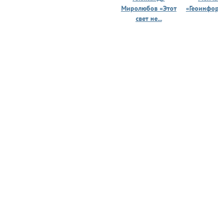
Миролюбов «Этот
«Геоинфо
свет не...