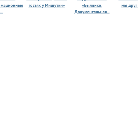
рмационные
гостях у Мишутки»
«Былинки.
мы друг
...
Документальная...