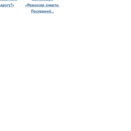
 другу?»
«Режиссер смерти.
«Призрак 
Последний...
юности