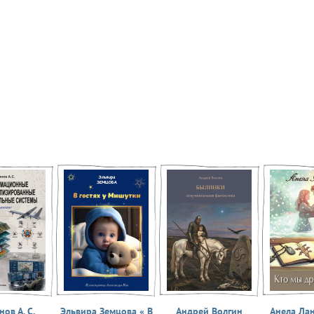
ов А. С.
Эльвира Земцова « В
Андрей Волгин
Анела Ла