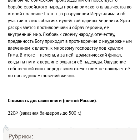
борьбе еврейского народа против римского владычества во
второй половине I в. н. э., о разрушении Иерусалима и об
участии в этих событиях иудейской царицы Береники. Ярко
раскрывается противоречивый образ героини, её
внутренний мир. Любовь к своему народу, отечеству,
преданность Богу приходит в противоречие с неудержимым
влечением к власти, к мировому господству под крылом
Рима. В итоге – измена, а за ней драматический финал,
когда на пути к вершине рушатся её надежды. Ощущение
собственной вины перед своим отечеством не покидает её
до последних мгновений жизни.
Стоимость доставки книги (почтой России):
220₽ (заказная бандероль до 500 г.)
Рубрики: