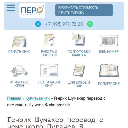
РАССЧИТАТЬ СТОИМОСТЬ
ПЕЧАТИ ТИРАЖА
+7 (495) 973-72-28
ПЕЧАТЬ
КНИГ
РАБОТА
С
ПОДГОТОВКА
ISBN
НОМЕР
ТЕКСТОМ
МАКЕТА
КНИГА
ПОД
РЕАЛИЗАЦИЯ
ДЛЯ ВУЗОВ
И
ПОЛИГРАФИЯ
КЛЮЧ
КНИГ
НИИ
Главная
»
Купить книги
»
Генрих Шумахер перевод с
немецкого Пугачев В. «Береника»
Генрих Шумахер перевод с
немецкого Пугачев В.