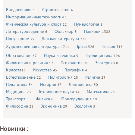
Ежедневники
Строительство
1
4
Информационные технологии
1
Физическая культура и спорт
Нумерология
12
1
Литературоведение
Фольклор
Новинки
6
3
1382
Популярное
Детская литература
35
228
Художественная литература
Проза
Поэзия
1711
526
316
Образование
Наука и техника
Публицистика
67
9
196
Философия и религия
Психология
Эзотерика
17
97
8
Красота
Искусство
География
13
45
4
Естествознание
Политология
Религия
22
28
29
Педагогика
История
Лингвистика
34
47
30
Медицина
Технические науки
Математика
23
14
23
Транспорт
Физика
Юриспруденция
5
6
19
Философия
Экономика
Экология
28
29
3
Новинки: