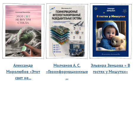
Александр
Молчанов А. С.
Эльвира Земцова « В
Миролюбов «Этот
«Геоинформационные
гостях у Мишутки»
свет не...
...