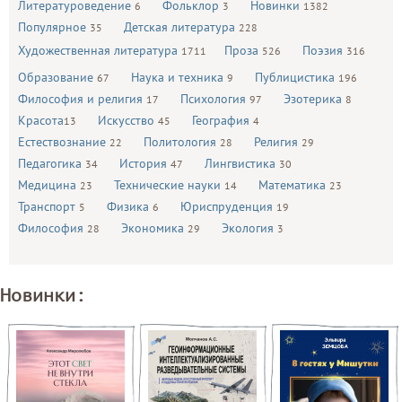
Литературоведение
Фольклор
Новинки
6
3
1382
Популярное
Детская литература
35
228
Художественная литература
Проза
Поэзия
1711
526
316
Образование
Наука и техника
Публицистика
67
9
196
Философия и религия
Психология
Эзотерика
17
97
8
Красота
Искусство
География
13
45
4
Естествознание
Политология
Религия
22
28
29
Педагогика
История
Лингвистика
34
47
30
Медицина
Технические науки
Математика
23
14
23
Транспорт
Физика
Юриспруденция
5
6
19
Философия
Экономика
Экология
28
29
3
Новинки: