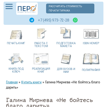
РАССЧИТАТЬ СТОИМОСТЬ
ПЕЧАТИ ТИРАЖА
+7 (495) 973-72-28
ПЕЧАТЬ
КНИГ
РАБОТА
С
ПОДГОТОВКА
ISBN
НОМЕР
ТЕКСТОМ
МАКЕТА
КНИГА
ПОД
РЕАЛИЗАЦИЯ
ДЛЯ ВУЗОВ
И
ПОЛИГРАФИЯ
КЛЮЧ
КНИГ
НИИ
Главная
»
Купить книги
»
Галина Мирнева «Не бойтесь благо
дарить»
Галина Мирнева «Не бойтесь
благо дарить»