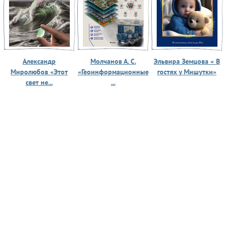
Александр
Молчанов А. С.
Эльвира Земцова « В
Миролюбов «Этот
«Геоинформационные
гостях у Мишутки»
свет не...
...