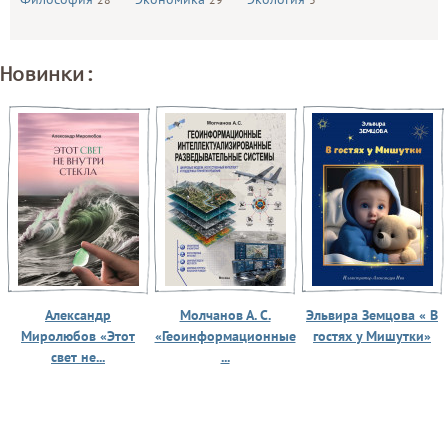
Новинки:
Александр
Молчанов А. С.
Эльвира Земцова « В
Миролюбов «Этот
«Геоинформационные
гостях у Мишутки»
свет не...
...