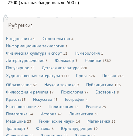
220₽ (заказная бандероль до 500 г.)
Рубрики:
Ежедневники
Строительство
1
4
Информационные технологии
1
Физическая культура и спорт
Нумерология
12
1
Литературоведение
Фольклор
Новинки
6
3
1382
Популярное
Детская литература
35
228
Художественная литература
Проза
Поэзия
1711
526
316
Образование
Наука и техника
Публицистика
67
9
196
Философия и религия
Психология
Эзотерика
17
97
8
Красота
Искусство
География
13
45
4
Естествознание
Политология
Религия
22
28
29
Педагогика
История
Лингвистика
34
47
30
Медицина
Технические науки
Математика
23
14
23
Транспорт
Физика
Юриспруденция
5
6
19
Философия
Экономика
Экология
28
29
3