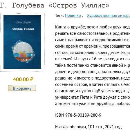
Г. Голубева «Остров Уиллис»
Теги:
Новинки
Художественная литер
Книга о дружбе, потом любви двух подр
решать всё самостоятельно, а родители
самих направляют и поддерживают их 
сами, время от времени, превращаются
составляя компанию своим детям. Была
из семей. И спустя 16 лет, исходя из а
тайна постепенно становится явной и р
довести дело до конца, родителям дву
решение и вместе с подростками, наде
400.00
₽
соседней остров, а затем отплыть в Ав
на исходе, а нужно ещё успеть подать
университет. Петя и Рита дружат с самог
а может это уже и не дружба, а любовь
ISBN 978-5-00189-280-9
Мягкая обложка, 101 стр., 2021 год.