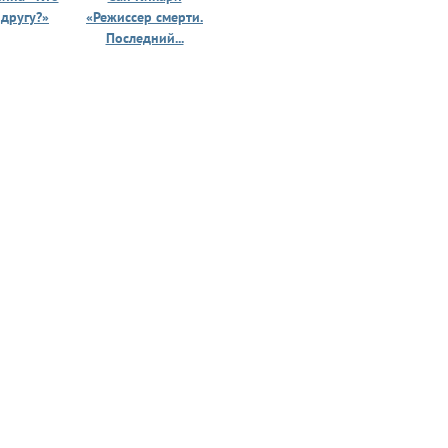
 другу?»
«Режиссер смерти.
«Призрак 
Последний...
юности