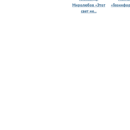
Миролюбов «Этот
«Геоинфо
свет не...