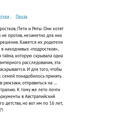
атура
Проза
остков, Пети и Риты. Они хотят
 не против, незаметно для них
решения. Кажется их родители
 в находчивых «подростков»,
 тайна, которую скрывала одна
вантюрного расследования, эта
аскрывается. И для того, чтобы
х семей понадобилось принять
в рюкзаки, отправиться на …
стралию. К тому же лето почти
 документы в Австралийский
о детства, но вот им по 16 лет,
?!