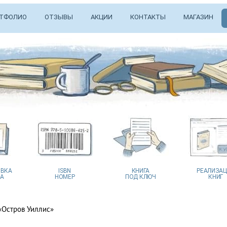
ТФОЛИО
ОТЗЫВЫ
АКЦИИ
КОНТАКТЫ
МАГАЗИН
ВКА
ISBN
КНИГА
РЕАЛИЗА
А
НОМЕР
ПОД КЛЮЧ
КНИГ
 «Остров Уиллис»