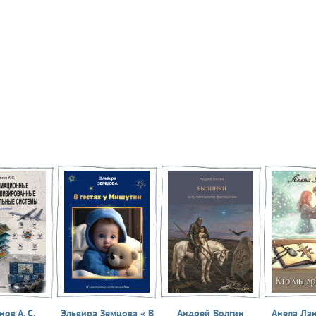
ов А. С.
Эльвира Земцова « В
Андрей Волгин
Анела Ла