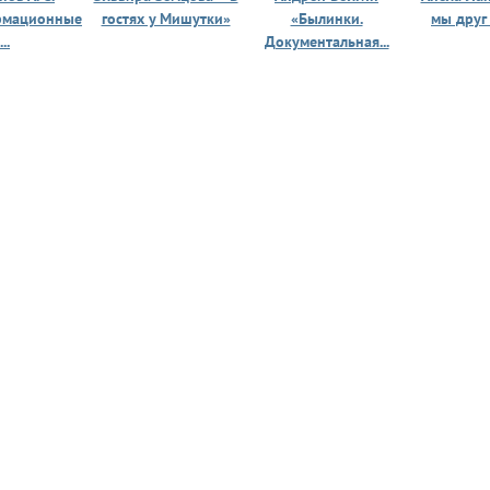
рмационные
гостях у Мишутки»
«Былинки.
мы друг
...
Документальная...