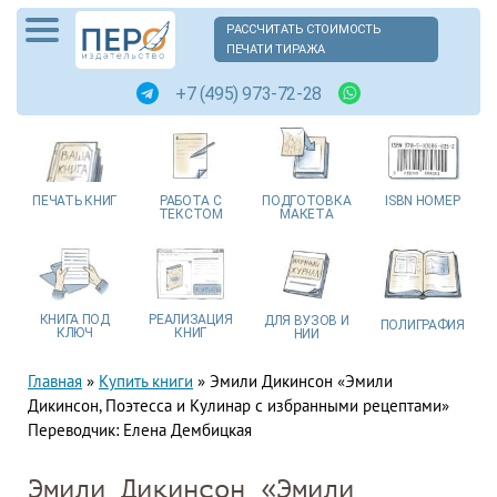
РАССЧИТАТЬ СТОИМОСТЬ
ПЕЧАТИ ТИРАЖА
+7 (495) 973-72-28
ПЕЧАТЬ
КНИГ
РАБОТА
С
ПОДГОТОВКА
ISBN
НОМЕР
ТЕКСТОМ
МАКЕТА
КНИГА
ПОД
РЕАЛИЗАЦИЯ
ДЛЯ ВУЗОВ
И
ПОЛИГРАФИЯ
КЛЮЧ
КНИГ
НИИ
Главная
»
Купить книги
»
Эмили Дикинсон «Эмили
Дикинсон, Поэтесса и Кулинар с избранными рецептами»
Переводчик: Елена Дембицкая
Эмили Дикинсон «Эмили