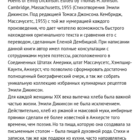
Poems of Emily Dickinson. Edited by Thomas H. Johnson.
Cambridge, Massachusetts, 1955 (Стихотворения Эмили
Дикинсон. Под редакцией Томаса Джонсона. Кембридж,
Массачусетс, 1955) с той же нумерацией каждого
произведения, что дает читателю возможность быстрого
нахождения оригинального текста и сравнения его с
переводом, сделанным Еленой Дембицкой. При написании
данной книги автор имел полные консультации с
сотрудниками музея поэтессы, расположенного в
Соединенных Штатах Америки, штат Массачусетс, Хэмпшир-
Каунти, Амхерст, что позволило сформировать достаточно
полноценный биографический очерк, а так же собрать
уникальную коллекцию избранных кулинарных рецептов
Эмили Дикинсон.
Для каждой женщины XIX века выпечка хлеба была важной
частью жизни. Эмили Дикинсон не была исключением.
Действительно, хлеб из ржаной и маисовой муки, имбирные
пряники сделали её более известной в Амхерсте того
времени, чем поэзия. Но та пища, которую она создавала за
письменным столом – была пищей духовной рода. Стихи и
записки, так же как подарки из кухни, часто направлялись