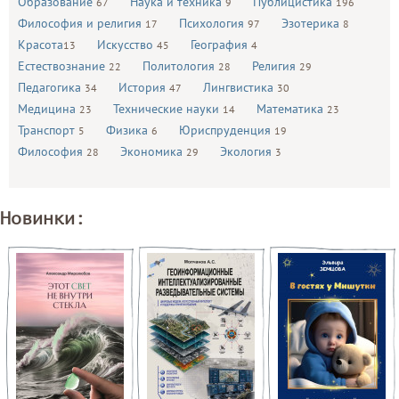
Образование
Наука и техника
Публицистика
67
9
196
Философия и религия
Психология
Эзотерика
17
97
8
Красота
Искусство
География
13
45
4
Естествознание
Политология
Религия
22
28
29
Педагогика
История
Лингвистика
34
47
30
Медицина
Технические науки
Математика
23
14
23
Транспорт
Физика
Юриспруденция
5
6
19
Философия
Экономика
Экология
28
29
3
Новинки: