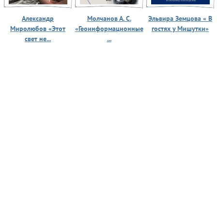
Александр
Молчанов А. С.
Эльвира Земцова « В
Миролюбов «Этот
«Геоинформационные
гостях у Мишутки»
свет не...
...