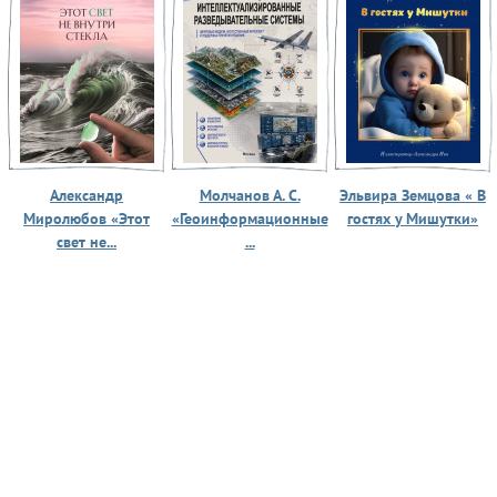
Александр
Молчанов А. С.
Эльвира Земцова « В
Миролюбов «Этот
«Геоинформационные
гостях у Мишутки»
свет не...
...