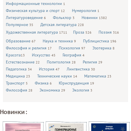
Информационные технологии
1
Физическая культура и спорт
Нумерология
12
1
Литературоведение
Фольклор
Новинки
6
3
1382
Популярное
Детская литература
35
228
Художественная литература
Проза
Поэзия
1711
526
316
Образование
Наука и техника
Публицистика
67
9
196
Философия и религия
Психология
Эзотерика
17
97
8
Красота
Искусство
География
13
45
4
Естествознание
Политология
Религия
22
28
29
Педагогика
История
Лингвистика
34
47
30
Медицина
Технические науки
Математика
23
14
23
Транспорт
Физика
Юриспруденция
5
6
19
Философия
Экономика
Экология
28
29
3
Новинки: