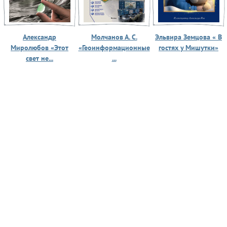
Александр
Молчанов А. С.
Эльвира Земцова « В
Миролюбов «Этот
«Геоинформационные
гостях у Мишутки»
свет не...
...