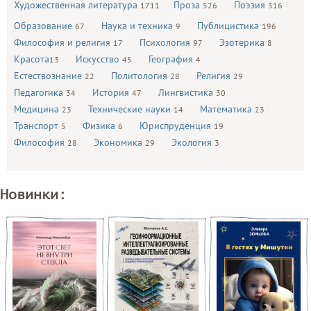
Художественная литература
Проза
Поэзия
1711
526
316
Образование
Наука и техника
Публицистика
67
9
196
Философия и религия
Психология
Эзотерика
17
97
8
Красота
Искусство
География
13
45
4
Естествознание
Политология
Религия
22
28
29
Педагогика
История
Лингвистика
34
47
30
Медицина
Технические науки
Математика
23
14
23
Транспорт
Физика
Юриспруденция
5
6
19
Философия
Экономика
Экология
28
29
3
Новинки: