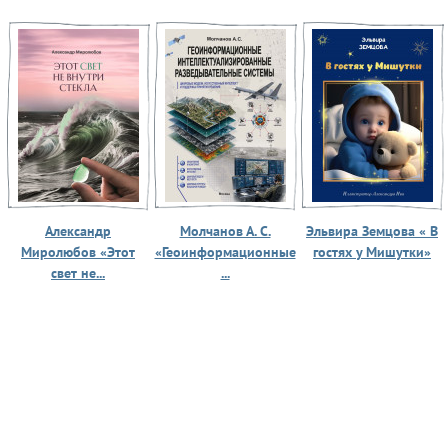
Александр
Молчанов А. С.
Эльвира Земцова « В
Миролюбов «Этот
«Геоинформационные
гостях у Мишутки»
свет не...
...