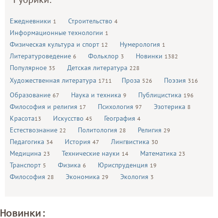
Ежедневники
Строительство
1
4
Информационные технологии
1
Физическая культура и спорт
Нумерология
12
1
Литературоведение
Фольклор
Новинки
6
3
1382
Популярное
Детская литература
35
228
Художественная литература
Проза
Поэзия
1711
526
316
Образование
Наука и техника
Публицистика
67
9
196
Философия и религия
Психология
Эзотерика
17
97
8
Красота
Искусство
География
13
45
4
Естествознание
Политология
Религия
22
28
29
Педагогика
История
Лингвистика
34
47
30
Медицина
Технические науки
Математика
23
14
23
Транспорт
Физика
Юриспруденция
5
6
19
Философия
Экономика
Экология
28
29
3
Новинки: