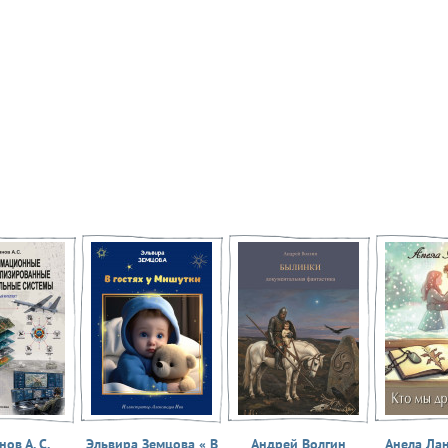
ов А. С.
Эльвира Земцова « В
Андрей Волгин
Анела Ла