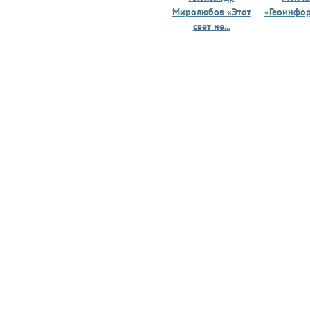
Миролюбов «Этот
«Геоинфо
свет не...