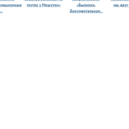
рмационные
гостях у Мишутки»
«Былинки.
мы друг
...
Документальная...