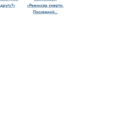
 другу?»
«Режиссер смерти.
«Призрак 
Последний...
юности