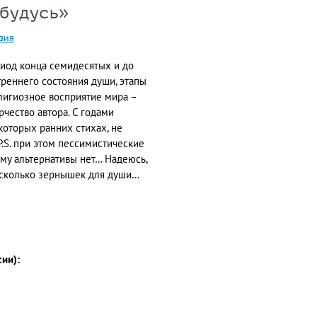
будусь»
зия
риод конца семидесятых и до
реннего состояния души, этапы
лигиозное восприятие мира –
рчество автора. С годами
которых ранних стихах, не
P.S. при этом пессимистические
ому альтернативы нет… Надеюсь,
есколько зернышек для души…
сии):