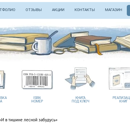
ТФОЛИО
ОТЗЫВЫ
АКЦИИ
КОНТАКТЫ
МАГАЗИН
ВКА
ISBN
КНИГА
РЕАЛИЗА
А
НОМЕР
ПОД КЛЮЧ
КНИГ
 «И в тишине лесной забудусь»