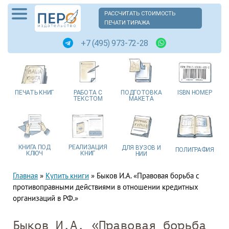
РАССЧИТАТЬ СТОИМОСТЬ
ПЕЧАТИ ТИРАЖА
+7 (495) 973-72-28
ПЕЧАТЬ
КНИГ
РАБОТА
С
ПОДГОТОВКА
ISBN
НОМЕР
ТЕКСТОМ
МАКЕТА
КНИГА
ПОД
РЕАЛИЗАЦИЯ
ДЛЯ ВУЗОВ
И
ПОЛИГРАФИЯ
КЛЮЧ
КНИГ
НИИ
Главная
»
Купить книги
»
Быков И.А. «Правовая борьба с
противоправными действиями в отношении кредитных
организаций в РФ.»
Быков И.А. «Правовая борьба