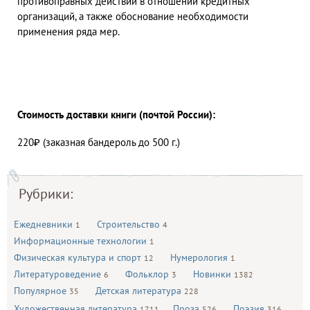
противоправных действий в отношении кредитных
организаций, а также обоснование необходимости
применения ряда мер.
Стоимость доставки книги (почтой России):
220₽ (заказная бандероль до 500 г.)
Рубрики:
Ежедневники
Строительство
1
4
Информационные технологии
1
Физическая культура и спорт
Нумерология
12
1
Литературоведение
Фольклор
Новинки
6
3
1382
Популярное
Детская литература
35
228
Художественная литература
Проза
Поэзия
1711
526
316