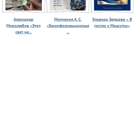
Александр
Молчанов А. С.
Эльвира Земцова « В
Миролюбов «Этот
«Геоинформационные
гостях у Мишутки»
свет не...
...