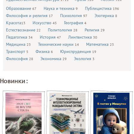
Образование
Наука и техника
Публицистика
67
9
196
Философия и религия
Психология
Эзотерика
17
97
8
Красота
Искусство
География
13
45
4
Естествознание
Политология
Религия
22
28
29
Педагогика
История
Лингвистика
34
47
30
Медицина
Технические науки
Математика
23
14
23
Транспорт
Физика
Юриспруденция
5
6
19
Философия
Экономика
Экология
28
29
3
Новинки: