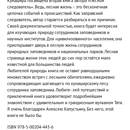
Кунашира посвящена вторая книга автора «Лесной
следователь». Ведь, лесная жизнь – это бесконечная
цепочка событий и происшествий. Как заправский
следователь, автор старается разбираться в их причинах.
Своей документальной точностью, книга будет интересна
для изучающих природу сотрудников заповедников и
научных институтов. Для «цивилизованного» населения, она
приоткрывает дверь в лесную жизнь сотрудников
природных заповедников и национальных парков. Лесная
страница жизни этих людей до сих пор остаётся мало
известной для большинства людей.
Любителей природы книга не оставит равнодушными
множеством встреч с лесными обитателями, ежедневно
сопровождающих шагающего по кунаширскому лесу
сотрудника заповедника. Любите- лей путешествий и
приключений книга удовлетворит подробнейшим
знакомством с удивительным и грандиозным вулканом Тятя.
Я очень благодарен Алексею Капустьяну. Без него, этой
книги не было бы.
ISBN 978-5-00204-443-6