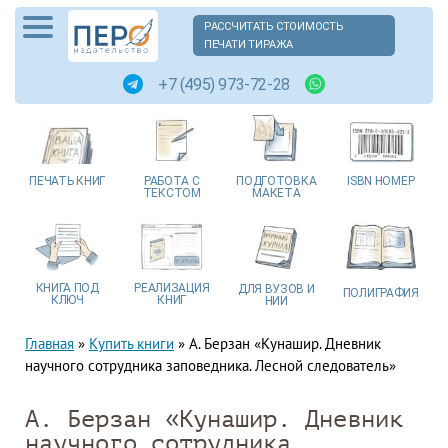
РАССЧИТАТЬ СТОИМОСТЬ
ПЕЧАТИ ТИРАЖА
+7 (495) 973-72-28
ПЕЧАТЬ
КНИГ
РАБОТА
С
ПОДГОТОВКА
ISBN
НОМЕР
ТЕКСТОМ
МАКЕТА
КНИГА
ПОД
РЕАЛИЗАЦИЯ
ДЛЯ ВУЗОВ
И
ПОЛИГРАФИЯ
КЛЮЧ
КНИГ
НИИ
Главная
»
Купить книги
»
А. Берзан «Кунашир. Дневник
научного сотрудника заповедника. Лесной следователь»
А. Берзан «Кунашир. Дневник
научного сотрудника