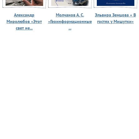
Александр
Молчанов А. С.
Эльвира Земцова « В
Миролюбов «Этот
«Геоинформационные
гостях у Мишутки»
свет не...
...