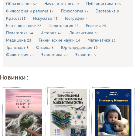
Образование
Наука и техника
Публицистика
67
9
196
Философия и религия
Психология
Эзотерика
17
97
8
Красота
Искусство
География
13
45
4
Естествознание
Политология
Религия
22
28
29
Педагогика
История
Лингвистика
34
47
30
Медицина
Технические науки
Математика
23
14
23
Транспорт
Физика
Юриспруденция
5
6
19
Философия
Экономика
Экология
28
29
3
Новинки: