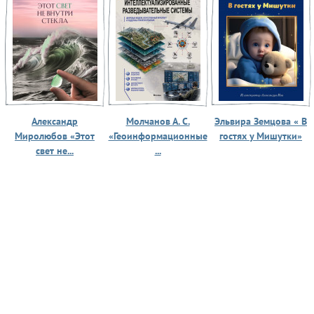
Александр
Молчанов А. С.
Эльвира Земцова « В
Миролюбов «Этот
«Геоинформационные
гостях у Мишутки»
свет не...
...