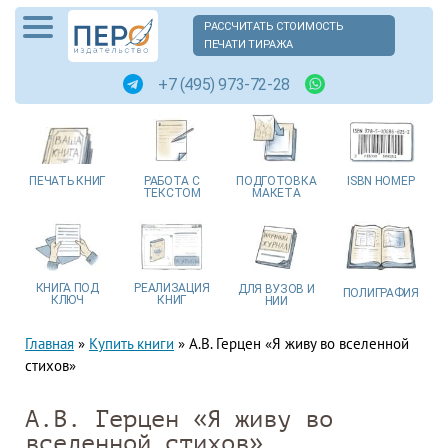
РАССЧИТАТЬ СТОИМОСТЬ
ПЕЧАТИ ТИРАЖА
+7 (495) 973-72-28
ПЕЧАТЬ
КНИГ
РАБОТА
С
ПОДГОТОВКА
ISBN
НОМЕР
ТЕКСТОМ
МАКЕТА
КНИГА
ПОД
РЕАЛИЗАЦИЯ
ДЛЯ ВУЗОВ
И
ПОЛИГРАФИЯ
КЛЮЧ
КНИГ
НИИ
Главная
»
Купить книги
»
А.В. Герцен «Я живу во вселенной
стихов»
А.В. Герцен «Я живу во
вселенной стихов»