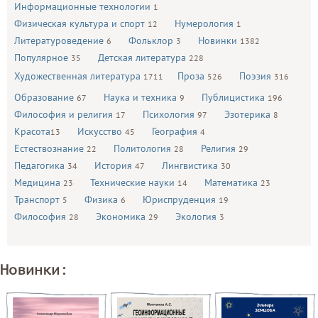
Информационные технологии
1
Физическая культура и спорт
Нумерология
12
1
Литературоведение
Фольклор
Новинки
6
3
1382
Популярное
Детская литература
35
228
Художественная литература
Проза
Поэзия
1711
526
316
Образование
Наука и техника
Публицистика
67
9
196
Философия и религия
Психология
Эзотерика
17
97
8
Красота
Искусство
География
13
45
4
Естествознание
Политология
Религия
22
28
29
Педагогика
История
Лингвистика
34
47
30
Медицина
Технические науки
Математика
23
14
23
Транспорт
Физика
Юриспруденция
5
6
19
Философия
Экономика
Экология
28
29
3
Новинки: