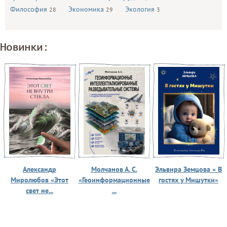
Философия
Экономика
Экология
28
29
3
Новинки:
Александр
Молчанов А. С.
Эльвира Земцова « В
Миролюбов «Этот
«Геоинформационные
гостях у Мишутки»
свет не...
...