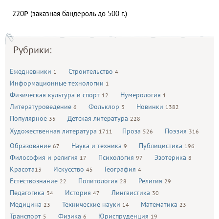
220₽ (заказная бандероль до 500 г.)
Рубрики:
Ежедневники
Строительство
1
4
Информационные технологии
1
Физическая культура и спорт
Нумерология
12
1
Литературоведение
Фольклор
Новинки
6
3
1382
Популярное
Детская литература
35
228
Художественная литература
Проза
Поэзия
1711
526
316
Образование
Наука и техника
Публицистика
67
9
196
Философия и религия
Психология
Эзотерика
17
97
8
Красота
Искусство
География
13
45
4
Естествознание
Политология
Религия
22
28
29
Педагогика
История
Лингвистика
34
47
30
Медицина
Технические науки
Математика
23
14
23
Транспорт
Физика
Юриспруденция
5
6
19