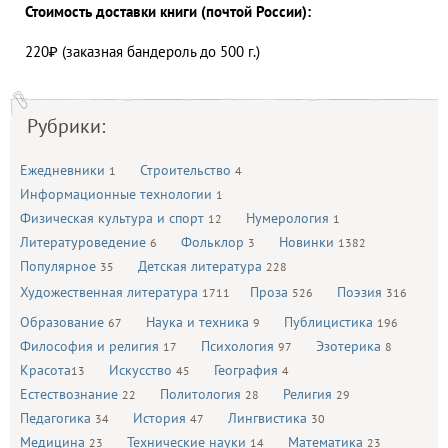
Стоимость доставки книги (почтой России):
220₽ (заказная бандероль до 500 г.)
Рубрики:
Ежедневники
Строительство
1
4
Информационные технологии
1
Физическая культура и спорт
Нумерология
12
1
Литературоведение
Фольклор
Новинки
6
3
1382
Популярное
Детская литература
35
228
Художественная литература
Проза
Поэзия
1711
526
316
Образование
Наука и техника
Публицистика
67
9
196
Философия и религия
Психология
Эзотерика
17
97
8
Красота
Искусство
География
13
45
4
Естествознание
Политология
Религия
22
28
29
Педагогика
История
Лингвистика
34
47
30
Медицина
Технические науки
Математика
23
14
23