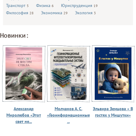
Транспорт
Физика
Юриспруденция
5
6
19
Философия
Экономика
Экология
28
29
3
Новинки:
Александр
Молчанов А. С.
Эльвира Земцова « В
Миролюбов «Этот
«Геоинформационные
гостях у Мишутки»
свет не...
...