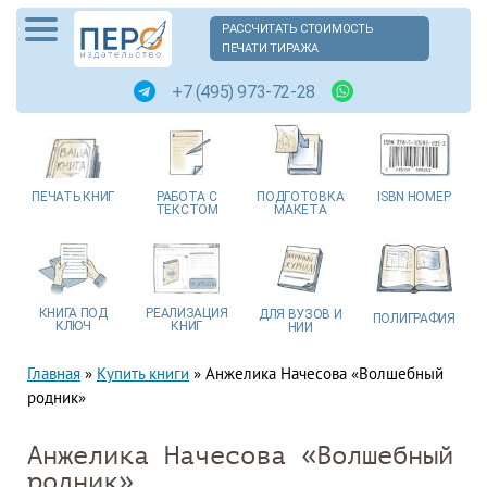
РАССЧИТАТЬ СТОИМОСТЬ
ПЕЧАТИ ТИРАЖА
+7 (495) 973-72-28
ПЕЧАТЬ
КНИГ
РАБОТА
С
ПОДГОТОВКА
ISBN
НОМЕР
ТЕКСТОМ
МАКЕТА
КНИГА
ПОД
РЕАЛИЗАЦИЯ
ДЛЯ ВУЗОВ
И
ПОЛИГРАФИЯ
КЛЮЧ
КНИГ
НИИ
Главная
»
Купить книги
»
Анжелика Начесова «Волшебный
родник»
Анжелика Начесова «Волшебный
родник»