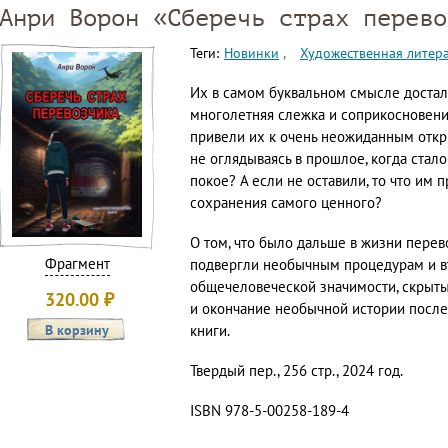
Анри Ворон «Сберечь страх перево
Теги:
Новинки
Художественная литер
Их в самом буквальном смысле достал
многолетняя слежка и соприкосновени
привели их к очень неожиданным откры
не оглядываясь в прошлое, когда стало 
покое? А если не оставили, то что им 
сохранения самого ценного?
О том, что было дальше в жизни перев
Фрагмент
подвергли необычным процедурам и в
общечеловеческой значимости, скрыты
320.00
₽
и окончание необычной истории после
книги.
Твердый пер., 256 стр., 2024 год.
ISBN 978-5-00258-189-4