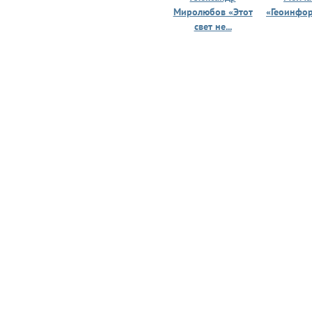
Миролюбов «Этот
«Геоинфо
свет не...