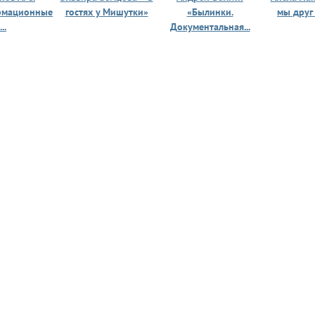
рмационные
гостях у Мишутки»
«Былинки.
мы друг
...
Документальная...