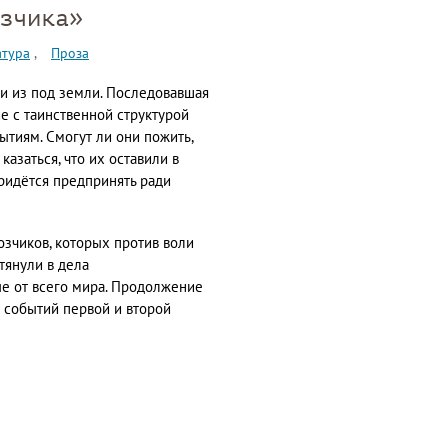
зчика»
атура
Проза
и из под земли. Последовавшая
е с таинственной структурой
тиям. Смогут ли они пожить,
казаться, что их оставили в
придётся предпринять ради
озчиков, которых против воли
тянули в дела
е от всего мира. Продолжение
 событий первой и второй