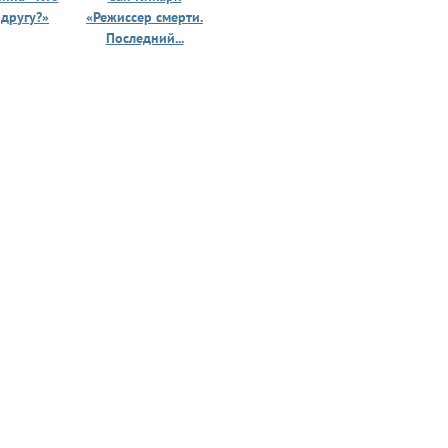
 другу?»
«Режиссер смерти.
«Призрак 
Последний...
юности