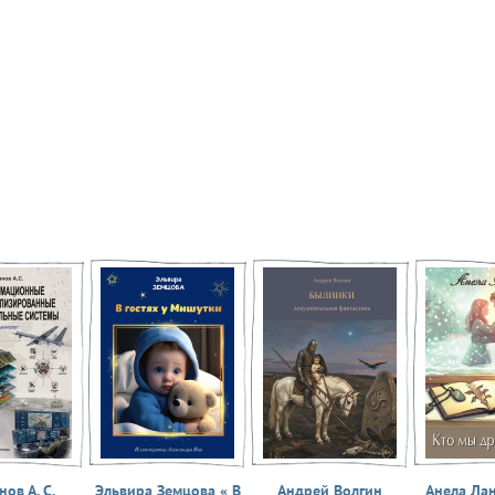
ов А. С.
Эльвира Земцова « В
Андрей Волгин
Анела Ла