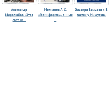
Александр
Молчанов А. С.
Эльвира Земцова « В
Миролюбов «Этот
«Геоинформационные
гостях у Мишутки»
свет не...
...