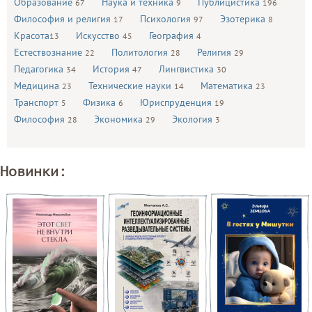
Образование
Наука и техника
Публицистика
67
9
196
Философия и религия
Психология
Эзотерика
17
97
8
Красота
Искусство
География
13
45
4
Естествознание
Политология
Религия
22
28
29
Педагогика
История
Лингвистика
34
47
30
Медицина
Технические науки
Математика
23
14
23
Транспорт
Физика
Юриспруденция
5
6
19
Философия
Экономика
Экология
28
29
3
Новинки: