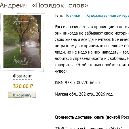
Андреич «Порядок слов»
Теги:
Новинки
Художественная литер
Россия начинается в провинции., где ж
они никогда не забывают свою историю.
свою жизнь и всегда мечтают. Все вме
по-разному воспринимают внешние обс
люди, но не надо на них нападать – тог
добиться справедливости и свободы.. 
говорится: «Этой степью пройти стоит
чудес».
Фрагмент
ISBN 978-5-00270-665-5
320.00
₽
Мягкая обл., 282 стр., 2026 год.
Стоимость доставки книги (почтой Рос
220₽ (заказная бандероль до 500 г.)