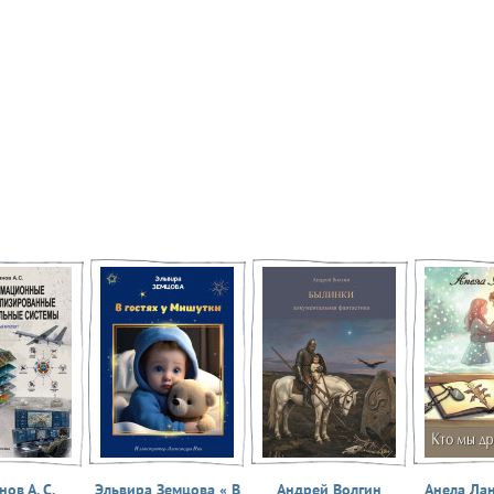
ов А. С.
Эльвира Земцова « В
Андрей Волгин
Анела Ла