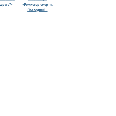
 другу?»
«Режиссер смерти.
«Призрак 
Последний...
юности