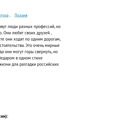
атура
Поэзия
ивут люди разных профессий, но
 Они любят своих друзей ,
сте они ходят по одним дорогам,
тоятельства. Это очень мирные
да они могут горы свернуть, но
Недаром в одном стихе
 жизни для разгадки российских
сии):