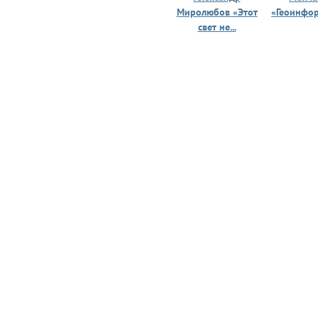
Миролюбов «Этот
«Геоинфо
свет не...