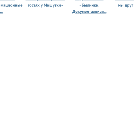
рмационные
гостях у Мишутки»
«Былинки.
мы друг
...
Документальная...