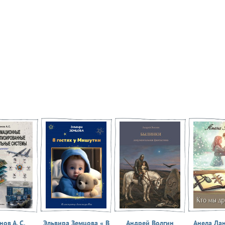
ов А. С.
Эльвира Земцова « В
Андрей Волгин
Анела Ла