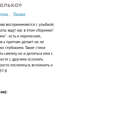
олько»
атура
Поэзия
ова воспринимаются с улыбкой.
ты ждут нас в этом сборнике!
и" - есть и лирические,
в к притчам делает их не
о глубокими. Такие стихи
ть самому, но и делиться ими с
месте с другими осознать
росто посмеяться, вспомнить о
37-8
сии):