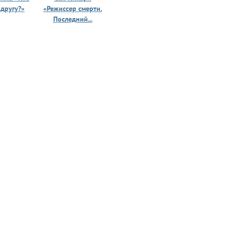
 другу?»
«Режиссер смерти.
«Призрак 
Последний...
юности