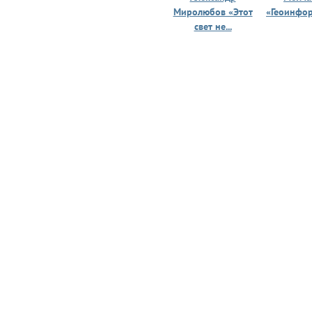
Миролюбов «Этот
«Геоинфо
свет не...