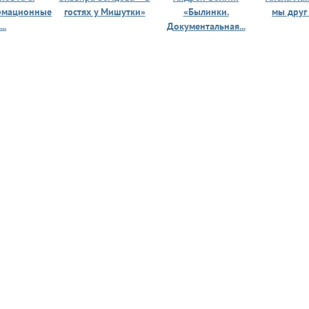
рмационные
гостях у Мишутки»
«Былинки.
мы друг
...
Документальная...