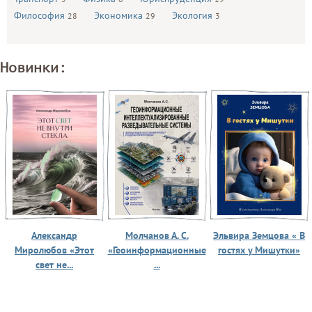
Философия
Экономика
Экология
28
29
3
Новинки:
Александр
Молчанов А. С.
Эльвира Земцова « В
Миролюбов «Этот
«Геоинформационные
гостях у Мишутки»
свет не...
...