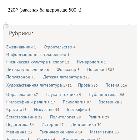
220₽ (заказная бандероль до 500 г.)
Рубрики:
Ежедневники
Строительство
1
4
Информационные технологии
1
Физическая культура и спорт
Нумерология
12
1
Литературоведение
Фольклор
Новинки
6
3
1382
Популярное
Детская литература
35
228
Художественная литература
Проза
Поэзия
1711
526
316
Образование
Наука и техника
Публицистика
67
9
196
Философия и религия
Психология
Эзотерика
17
97
8
Красота
Искусство
География
13
45
4
Естествознание
Политология
Религия
22
28
29
Педагогика
История
Лингвистика
34
47
30
Медицина
Технические науки
Математика
23
14
23
Транспорт
Физика
Юриспруденция
5
6
19