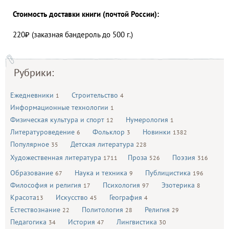
Стоимость доставки книги (почтой России):
220₽ (заказная бандероль до 500 г.)
Рубрики:
Ежедневники
Строительство
1
4
Информационные технологии
1
Физическая культура и спорт
Нумерология
12
1
Литературоведение
Фольклор
Новинки
6
3
1382
Популярное
Детская литература
35
228
Художественная литература
Проза
Поэзия
1711
526
316
Образование
Наука и техника
Публицистика
67
9
196
Философия и религия
Психология
Эзотерика
17
97
8
Красота
Искусство
География
13
45
4
Естествознание
Политология
Религия
22
28
29
Педагогика
История
Лингвистика
34
47
30