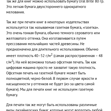
Так же для книг можно использовать бумагу Ural Brite 80 гр.
Это легкая бумага двухстороннего однократного
мелования.
Так же при печати книг в некоторых издательствах
используется так называемая газетная бумага, «газетка».
Это очень тонкая бумага, обычно темного сероватого или
желтоватого оттенка. Она изготавливается путем
прессования мельчайших частей древесины. Не
предназначена для длительного использования. Обычно
2
имеет плотность 40–52 г/м
(самая распространенная – 48
2
г/м
). На ней возможна только офсетная печать. Так как
цифровая машина просто не захватит такую плотность.
Офсетная печать на газетной бумаге может быть
полноцветной, черно-белой. В первом случае яркости и
насыщенности у оттенков не будет (из-за цвета самой
бумаги). Мы для печати книг не используем газетную
бумагу.
Для печати так же могут быть использованы различные
виды дизайнерских бумаг, которые могут воплотить любой